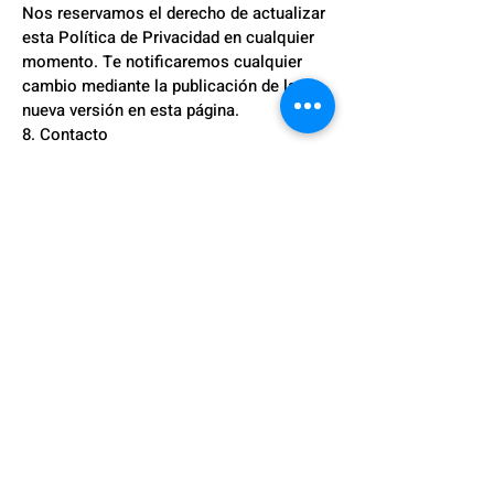
Nos reservamos el derecho de actualizar
esta Política de Privacidad en cualquier
momento. Te notificaremos cualquier
cambio mediante la publicación de la
nueva versión en esta página.
8. Contacto
Si tienes preguntas o inquietudes sobre
esta Política de Privacidad, puedes
contactarnos en:
Correo electrónico:
berakah.emprendedores@gmail.com
Teléfono: +52 221 163 6446 whats app
Empezar